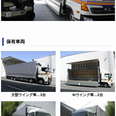
保有車両
大型ウイング車…3台
4tウイング車…2台